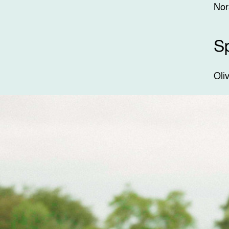
Nor
S
Oli