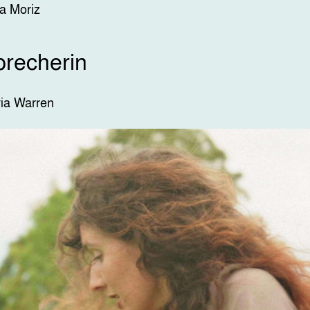
a Moriz
precherin
via Warren