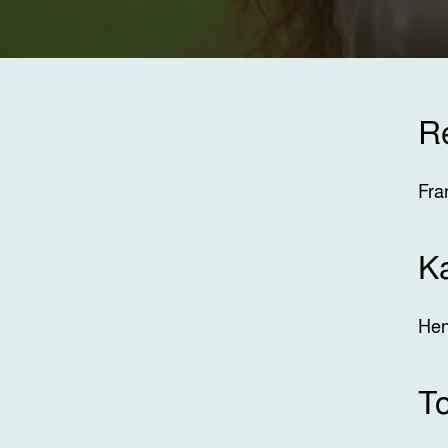
R
Fra
K
Hen
T