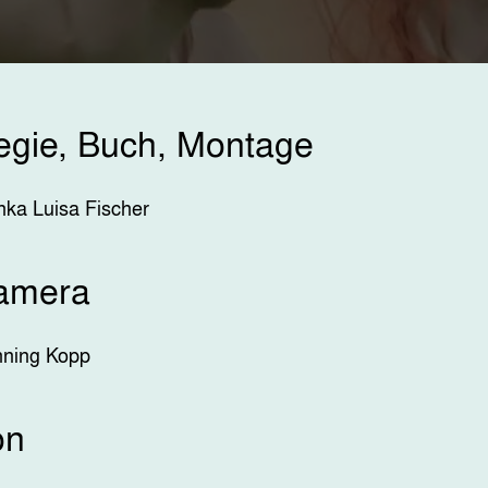
egie, Buch, Montage
nka Luisa Fischer
amera
ning Kopp
on